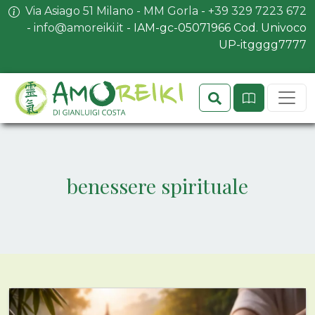
Via Asiago 51 Milano - MM Gorla
-
+39 329 7223 672
-
info@amoreiki.it
- ​​IAM-gc-05071966 Cod. Univoco
UP-itgggg7777
Search
Sit
benessere spirituale