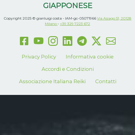
GIAPPONESE
Copyright 2025 © gianluigi costa - IAM-gc-05071966
Via Asiago 51, 20128
Milano
-
+39 329 7223 672
Privacy Policy
Informativa cookie
Accordi e Condizioni
Associazione Italiana Reiki
Contatti