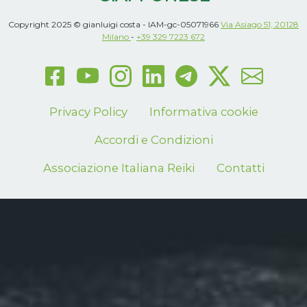
Copyright 2025 © gianluigi costa - IAM-gc-05071966
Via Asiago 51, 20128
Milano
-
+39 329 7223 672
Privacy Policy
Informativa cookie
Accordi e Condizioni
Associazione Italiana Reiki
Contatti