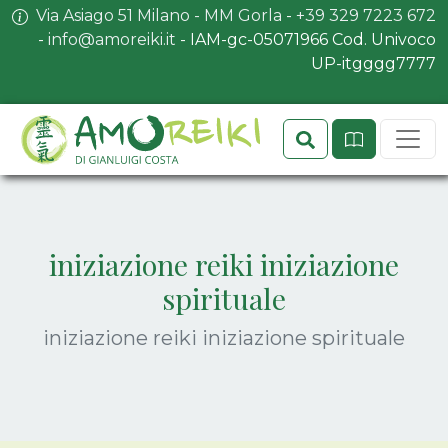
Via Asiago 51 Milano - MM Gorla
-
+39 329 7223 672
-
info@amoreiki.it
- ​​IAM-gc-05071966 Cod. Univoco
UP-itgggg7777
Search
Sit
iniziazione reiki iniziazione
spirituale
iniziazione reiki iniziazione spirituale