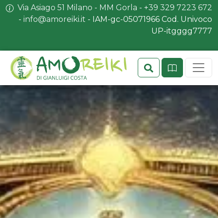
Via Asiago 51 Milano - MM Gorla
-
+39 329 7223 672
-
info@amoreiki.it
- ​​IAM-gc-05071966 Cod. Univoco
UP-itgggg7777
Search
Sit