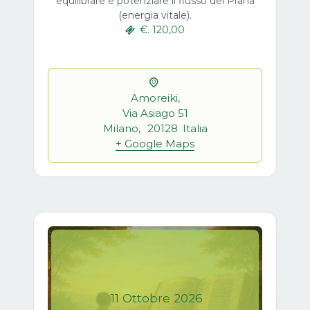
equilibrare e potenziare il flusso del Prana
(energia vitale).
€. 120,00
Amoreiki,
Via Asiago 51
Milano
,
20128
Italia
+ Google Maps
11
Ottobre
2026