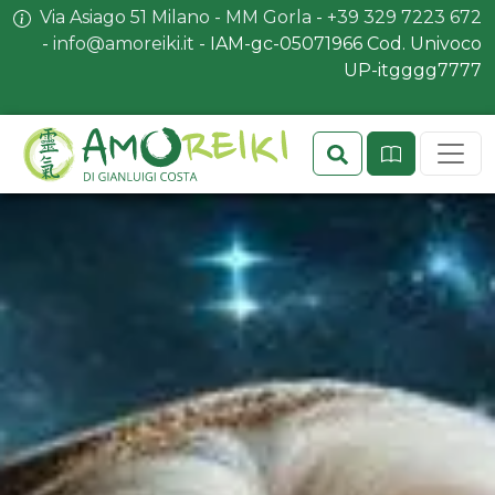
Via Asiago 51 Milano - MM Gorla
-
+39 329 7223 672
-
info@amoreiki.it
- ​​IAM-gc-05071966 Cod. Univoco
UP-itgggg7777
Search
Sit