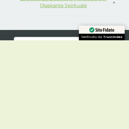
»
l’Aspirante Spirituale
Sito Fidato
Verificato da
Trustindex
Reiki Tradizionale Giapponese
Il libro che rivela la vera essenza