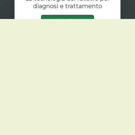
diagnosi e trattamento
scopri i trattamenti
AMOREIKI - REIKI TRADIZIONALE
GIAPPONESE
Copyright 2025 © gianluigi costa - IAM-gc-05071966
Via Asiago 51, 20128
Milano
-
+39 329 7223 672