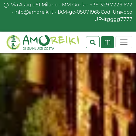
Via Asiago 51 Milano - MM Gorla
-
+39 329 7223 672
-
info@amoreiki.it
- ​​IAM-gc-05071966 Cod. Univoco
UP-itgggg7777
Search
Sit