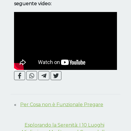
seguente video:
«
Per Cosa non è Funzionale Pregare
Esplorando la Serenità: I 10 Luoghi