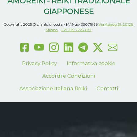
AMOREIKI - REIKI TRADIZIONALE
GIAPPONESE
Copyright 2025 © gianluigi costa - IAM-gc-05071966
Via Asiago 51, 20128
Milano
-
+39 329 7223 672
Privacy Policy
Informativa cookie
Accordi e Condizioni
Associazione Italiana Reiki
Contatti