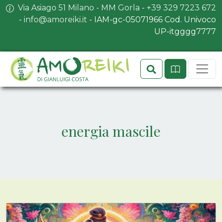
Via Asiago 51 Milano - MM Gorla
-
+39 329 7223 672
-
info@amoreiki.it
- ​​IAM-gc-05071966 Cod. Univoco
UP-itgggg7777
Search
Sit
energia mascile