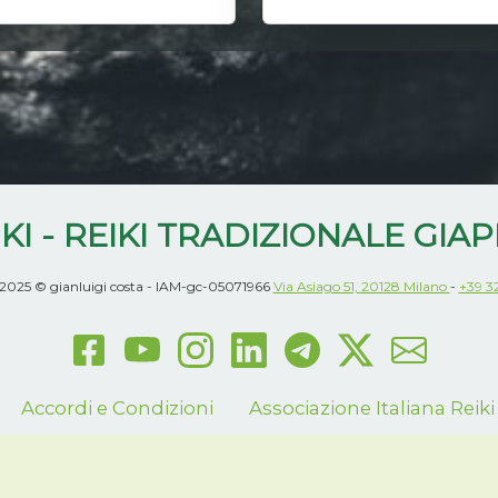
KI - REIKI TRADIZIONALE GIA
2025 © gianluigi costa - IAM-gc-05071966
Via Asiago 51, 20128 Milano
-
+39 3
Accordi e Condizioni
Associazione Italiana Reiki