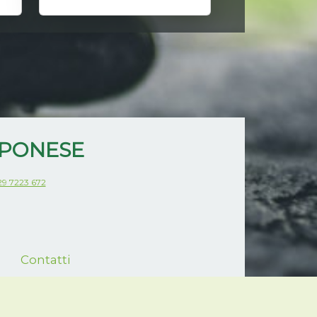
PPONESE
29 7223 672
Contatti