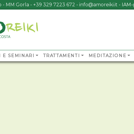
no - MM Gorla
-
+39 329 7223 672
-
info@amoreiki.it
- ​​IA
I E SEMINARI
TRATTAMENTI
MEDITAZIONE