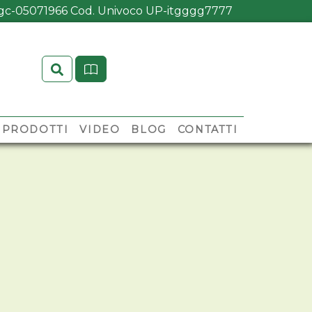
M-gc-05071966 Cod. Univoco UP-itgggg7777
Search
PRODOTTI
VIDEO
BLOG
CONTATTI