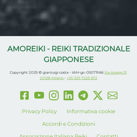
AMOREIKI - REIKI TRADIZIONALE
GIAPPONESE
Copyright 2025 © gianluigi costa - IAM-gc-05071966
Via Asiago 51,
20128 Milano
-
+39 329 7223 672
Privacy Policy
Informativa cookie
Accordi e Condizioni
Associazione Italiana Reiki
Contatti