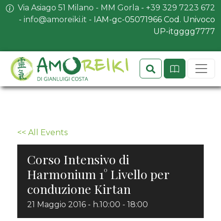
Via Asiago 51 Milano - MM Gorla
-
+39 329 7223 672
-
info@amoreiki.it
- ​​IAM-gc-05071966 Cod. Univoco
UP-itgggg7777
Search
Sit
<< All Events
Corso Intensivo di
Harmonium 1° Livello per
conduzione Kirtan
21 Maggio 2016 - h.10:00
-
18:00