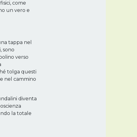
isici, come
no un vero e
una tappa nel
i, sono
polino verso
a
ché tolga questi
one nel cammino
undalini diventa
coscienza
ndo la totale