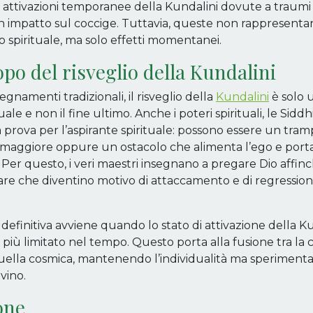
attivazioni temporanee della Kundalini dovute a traumi f
 impatto sul coccige. Tuttavia, queste non rappresenta
io spirituale, ma solo effetti momentanei.
opo del risveglio della Kundalini
egnamenti tradizionali, il risveglio della
Kundalini
è solo 
le e non il fine ultimo. Anche i poteri spirituali, le Siddh
 prova per l’aspirante spirituale: possono essere un tram
maggiore oppure un ostacolo che alimenta l’ego e port
. Per questo, i veri maestri insegnano a pregare Dio affin
itare che diventino motivo di attaccamento e di regressi
 definitiva avviene quando lo stato di attivazione della K
più limitato nel tempo. Questo porta alla fusione tra la 
quella cosmica, mantenendo l’individualità ma sperimenta
vino.
one