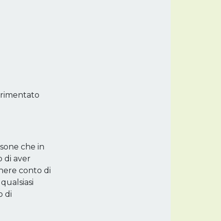
perimentato
rsone che in
 di aver
enere conto di
qualsiasi
 di