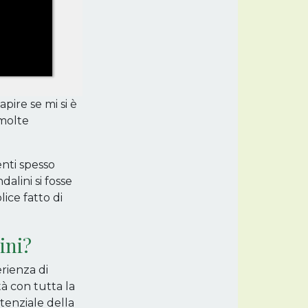
ire se mi si è
 molte
nti spesso
alini si fosse
ice fatto di
ini?
erienza di
tà con tutta la
otenziale della