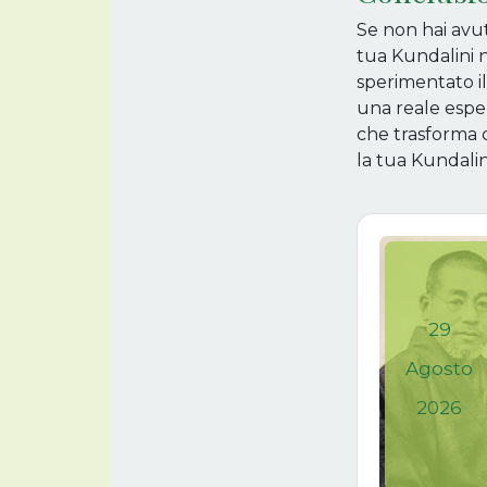
Se non hai avut
tua Kundalini no
sperimentato il 
una reale esper
che trasforma c
la tua Kundalini 
29
Agosto
2026