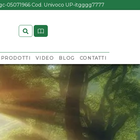
M-gc-05071966 Cod. Univoco UP-itgggg7777
Search
PRODOTTI
VIDEO
BLOG
CONTATTI