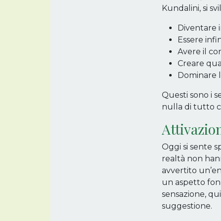
Kundalini, si s
Diventare 
Essere inf
Avere il co
Creare qual
Dominare l
Questi sono i s
nulla di tutto c
Attivazio
Oggi si sente s
realtà non han
avvertito un’en
un aspetto fon
sensazione, qu
suggestione.