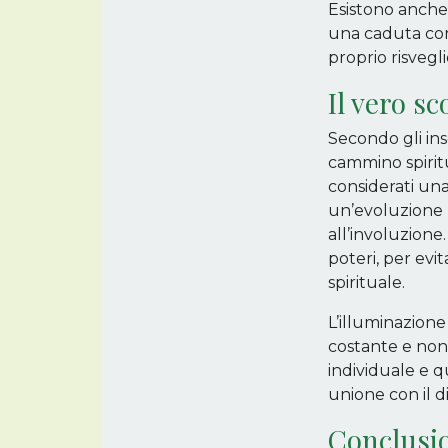
Esistono anche 
una caduta con
proprio risvegl
Il vero sc
Secondo gli ins
cammino spiritua
considerati una
un’evoluzione 
all’involuzione
poteri, per ev
spirituale.
L’illuminazione
costante e non 
individuale e 
unione con il di
Conclusi