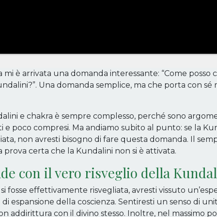
 mi è arrivata una domanda interessante: “Come posso cap
 Kundalini?”. Una domanda semplice, ma che porta con sé
dalini e chakra è sempre complesso, perché sono argome
ati e poco compresi. Ma andiamo subito al punto: se la Kund
iata, non avresti bisogno di fare questa domanda. Il sempl
a prova certa che la Kundalini non si è attivata.
de con il vero risveglio della Kundal
 si fosse effettivamente risvegliata, avresti vissuto un’esp
 di espansione della coscienza. Sentiresti un senso di uni
on addirittura con il divino stesso. Inoltre, nel massimo p