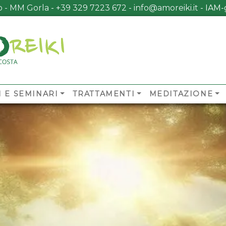
no - MM Gorla
-
+39 329 7223 672
-
info@amoreiki.it
- ​​IA
I E SEMINARI
TRATTAMENTI
MEDITAZIONE