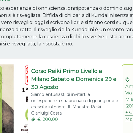
o esperienze di onniscienza, onnipotenza o dominio sugli
n si è risvegliata. Diffida di chi parla di Kundalini senza
vero risveglio: oggi si scrivono libri e si fanno corsi su q
ienza diretta. Il risveglio della Kundalini è un evento ra
ompletamente la coscienza di chi lo vive. Se ti stai anco
si è risvegliata, la risposta è no.
Corso Reiki Primo Livello a
Milano Sabato e Domenica 29 e
Amo
30 Agosto
Via
Siamo entusiasti di invitarti a
Mil
un’esperienza straordinaria di guarigione e
20
crescita interiore! Il Maestro Reiki
+ G
Gianluigi Costa
Ma
€. 200.00