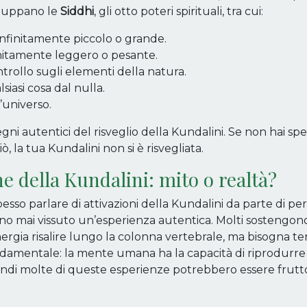
viluppano le
Siddhi
, gli otto poteri spirituali, tra cui:
infinitamente piccolo o grande.
initamente leggero o pesante.
ntrollo sugli elementi della natura.
siasi cosa dal nulla.
’universo.
egni autentici del risveglio della Kundalini. Se non hai s
iò, la tua Kundalini non si è risvegliata.
ne della Kundalini: mito o realtà?
pesso parlare di attivazioni della Kundalini da parte di pe
no mai vissuto un’esperienza autentica. Molti sostengono
ergia risalire lungo la colonna vertebrale, ma bisogna t
damentale: la mente umana ha la capacità di riprodurre 
indi molte di queste esperienze potrebbero essere frutto