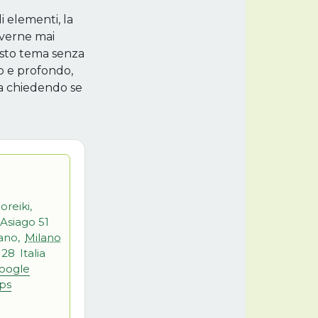
 elementi, la
 averne mai
uesto tema senza
ro e profondo,
ra chiedendo se
reiki,
 Asiago 51
ano
,
Milano
128
Italia
oogle
ps