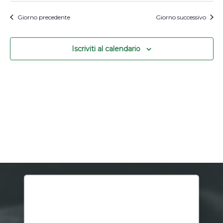
Nav
la
e
Giorno precedente
Giorno successivo
data.
viste
Naviga
Iscriviti al calendario