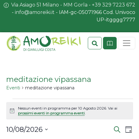
Via Asiago 51 Milano - MM Gorla
-
+39 329 7223 672
-
info@amoreiki.it
- ​​IAM-gc-05071966 Cod. Univoco
UP-itgggg7777
Search
Sit
meditazione vipassana
Eventi
meditazione vipassana
Eventi for 10 Agosto 2026
Nessun eventi in programma per 10 Agosto 2026. Vai ai
Notice
prossimi eventi in programma eventi
.
Eventi
Eve
10/08/2026
Cerca
Giorn
Vis
Ricerca
Seleziona